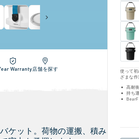
Year Warranty
店舗を探す
使って初
ざまな作
高耐
持ち運
Bea
バケット。荷物の運搬、積み