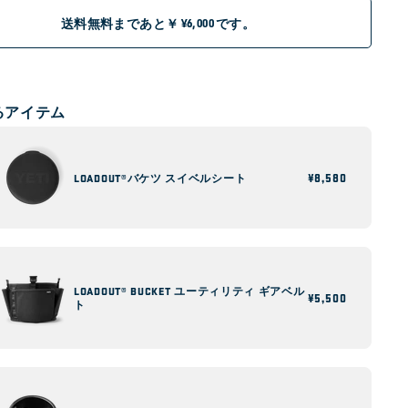
送料無料まであと￥
です。
¥6,000
るアイテム
通
¥8,580
LOADOUT®バケツ スイベルシート
常
価
格
LOADOUT® BUCKET ユーティリティ ギアベル
通
¥5,500
ト
常
価
格
ANCHORPOINT™タイダウン固定
具