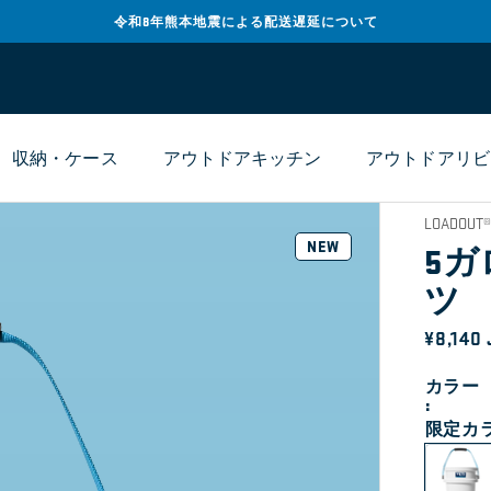
令和8年熊本地震による配送遅延について
収納・ケース
アウトドアキッチン
アウトドアリビ
LOADOUT®
NEW
5ガ
ツ
通
¥8,140
常
カラー
価
限定カ
格