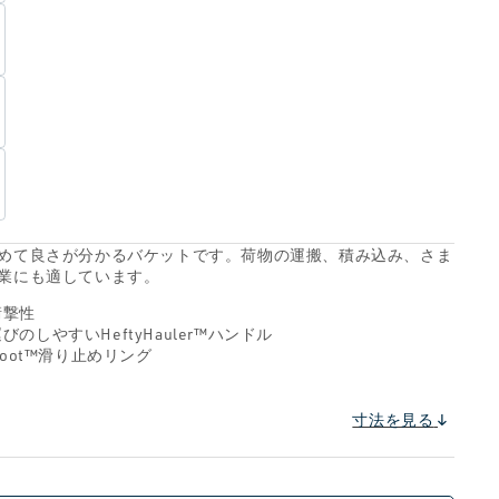
めて良さが分かるバケットです。荷物の運搬、積み込み、さま
業にも適しています。
衝撃性
びのしやすいHeftyHauler™ハンドル
rFoot™滑り止めリング
寸法を見る