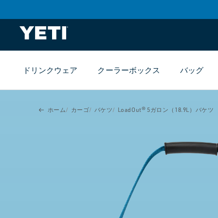
ツま
でス
キッ
プ
ドリンクウェア
クーラーボックス
バッグ
製品
情報
まで
スキ
ホーム
カーゴ
バケツ
LoadOut® 5ガロン（18.9L）バケツ
ップ