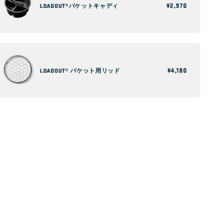
ハンドルは他にあ
通
¥2,970
LOADOUT®バケットキャディ
バケットはストラップかタイダウンキットで
auler™ハンドル
常
価
固定することで、全地形対応車やトラック、
運べるように設計
格
またはボートの後ろで動かないようにするこ
ケットを囲む
とができます。
重い荷物を持ち運ぶ際
通
¥4,180
LOADOUT® バケット用リッド
常
価
格