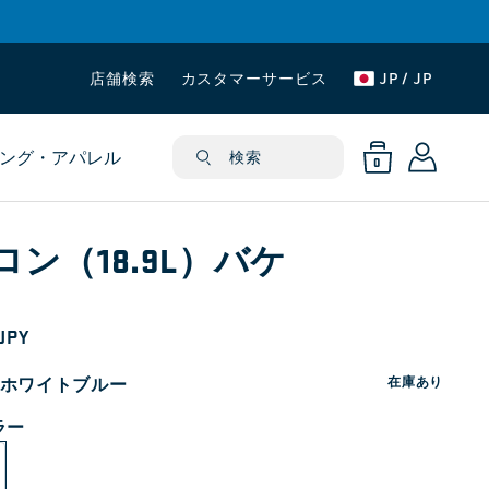
店舗検索
カスタマーサービス
JP / JP
ロ
0
カ
個
グ
の
ング・アパレル
ー
検索
ア
0
イ
イ
ト
テ
ン
ム
ロン（18.9L）バケ
 JPY
ホワイトブルー
在庫あり
ラー