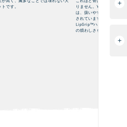
性が高く、滅多なことでは壊れない大
これほど骨ばった金属製の
ットです。
りません。YETIのHeftyH
は、扱いやすく簡単に持ち
されています。さらに、バ
LipGrip™ハンドルが、
の煩わしさを軽減します。