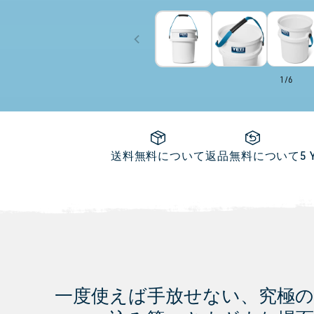
of
1
/
6
送料無料について
返品無料について
5 
一度使えば手放せない、究極の