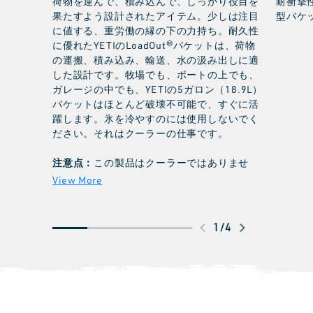
荷物を運んで、積み込んで、しっかり役目を
耐衝撃
果たすよう設計されたアイテム。少しは注目
型バケ
に値する、重労働の縁の下の力持ち。耐久性
に優れたYETIのLoadOut®バケットは、荷物
の運搬、積み込み、輸送、水の汲み出しに適
した設計です。牧場でも、ボートの上でも、
ガレージの中でも、YETIの5ガロン（18.9L）
バケットはほとんど破壊不可能で、すぐに活
躍します。氷を冷やすのには使用しないでく
ださい。それはクーラーの仕事です。
注意点：
この製品はクーラーではありませ
ん。アクセサリーは別売りです。
ス
1
/
4
ワ
イ
プ
し