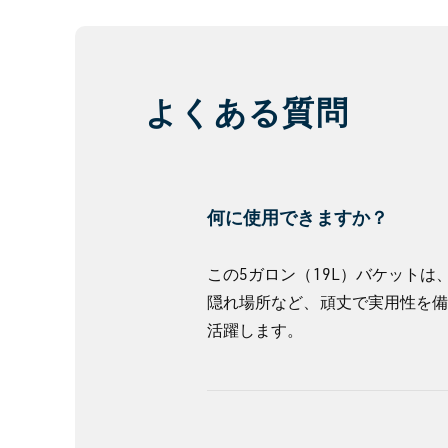
て
さ
ら
よくある質問
に
見
る
何に使用できますか？
この5ガロン（19L）バケット
隠れ場所など、頑丈で実用性を
活躍します。