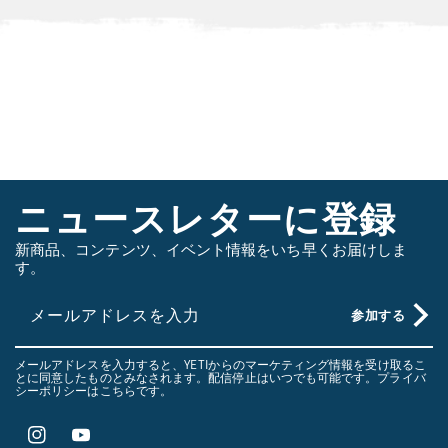
イ
プ
し
て
さ
ら
に
ニュースレターに登録
見
る
新商品、コンテンツ、イベント情報をいち早くお届けしま
す。
メールアドレスを入力
参加する
メールアドレスを入力すると、YETIからのマーケティング情報を受け取るこ
とに同意したものとみなされます。配信停止はいつでも可能です。プライバ
シーポリシーは
こちら
です。
Instagram
YouTube