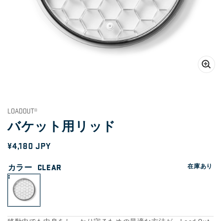
ギ
ャ
ラ
LOADOUT®
リ
バケット用リッド
ー
ビ
ュ
通
¥4,180 JPY
ー
常
で
カラー
CLEAR
在庫あり
メ
価
デ
ィ
格
ア
1
を
開