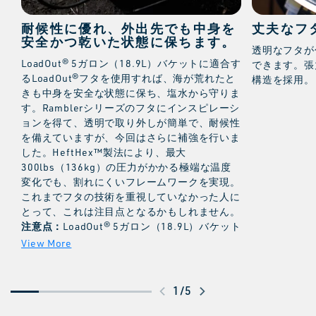
耐候性に優れ、外出先でも中身を
丈夫なフ
安全かつ乾いた状態に保ちます。
透明なフタが
LoadOut® 5ガロン（18.9L）バケットに適合す
できます。張
るLoadOut®フタを使用すれば、海が荒れたと
構造を採用。
きも中身を安全な状態に保ち、塩水から守りま
す。Ramblerシリーズのフタにインスピレーシ
ョンを得て、透明で取り外しが簡単で、耐候性
を備えていますが、今回はさらに補強を行いま
した。HeftHex™製法により、最大
300lbs（136kg）の圧力がかかる極端な温度
変化でも、割れにくいフレームワークを実現。
これまでフタの技術を重視していなかった人に
とって、これは注目点となるかもしれません。
注意点：
LoadOut® 5ガロン（18.9L）バケット
は別売りです。
ス
1
/
5
ワ