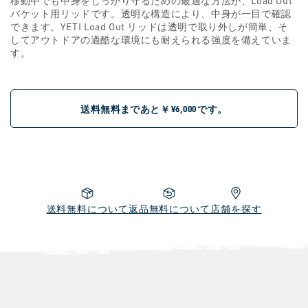
移動中でも中身をしっかり守るための最適な方法が、Load Out
く
バケット用リッドです。透明な構造により、中身が一目で確認
できます。YETI Load Out リッドは透明で取り外しが簡単、そ
してアウトドアの過酷な環境にも耐えられる強度を備えていま
す。
送料無料まであと￥
です。
¥6,000
送料無料について
返品無料について
店舗を探す