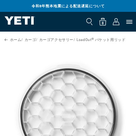
コンテンツ
までスキッ
令和8年熊本地震による配送遅延について
ロ
プ
0
カ
個
グ
の
ー
ア
0
イ
イ
ト
テ
ン
ム
製品情報ま
ホーム
カーゴ
カーゴアクセサリー
LoadOut® バケット用リッド
でスキップ