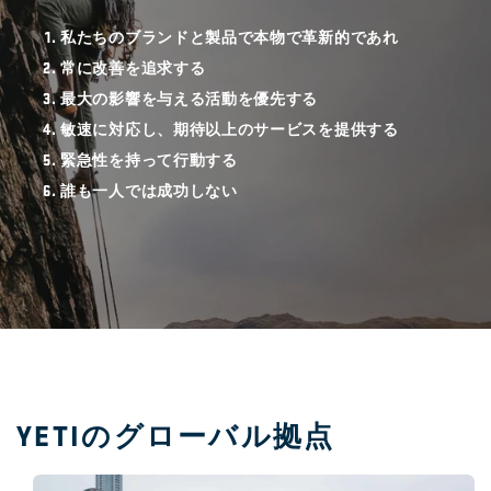
ら
私たちのブランドと製品で本物で革新的であれ
に
常に改善を追求する
見
最大の影響を与える活動を優先する
る
敏速に対応し、期待以上のサービスを提供する
緊急性を持って行動する
誰も一人では成功しない
YETIのグローバル拠点