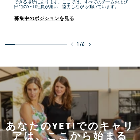
できる場所にあります。ここでは、すべてのチームおよび
部門のYETI社員が集い、協力しながら働いています。
募集中のポジションを見る
ス
1
/
6
ワ
イ
プ
し
て
さ
ら
に
あなたのYETIでのキャリ
見
る
アは、ここから始まる