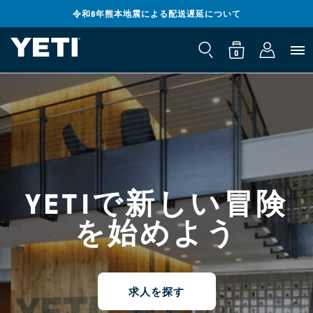
コンテンツ
までスキッ
令和8年熊本地震による配送遅延について
ロ
プ
0
カ
個
グ
の
ー
ア
0
イ
イ
ト
テ
ン
ム
YETIで新しい冒険
を始めよう
求人を探す