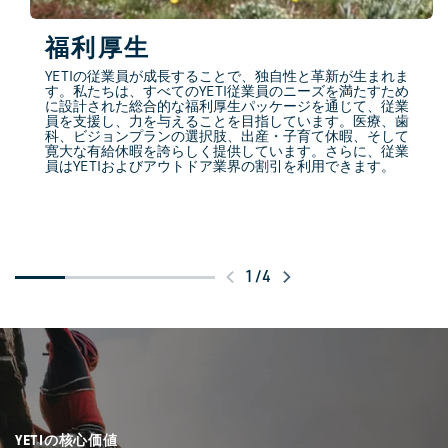
福利厚生
YETIの従業員が成長することで、独自性と革新が生まれま
す。私たちは、すべてのYETI従業員のニーズを満たすため
に設計された総合的な福利厚生パッケージを通じて、従業
員を支援し、力を与えることを目指しています。医療、歯
科、ビジョンプランの選択肢、出産・子育て休暇、そして
寛大な有給休暇を誇らしく提供しています。さらに、従業
員はYETIおよびアウトドア業界の割引を利用できます。
ス
1
/
4
ワ
イ
プ
し
て
YETIの核心価値
さ