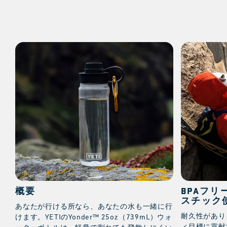
概要
BPAフリ
スチック
あなたが行ける所なら、あなたの水も一緒に行
耐久性があり
けます。YETIのYonder™ 25oz（739mL）ウォ
ィ目標に貢献