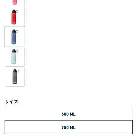
く
サイズ:
600 ML
750 ML