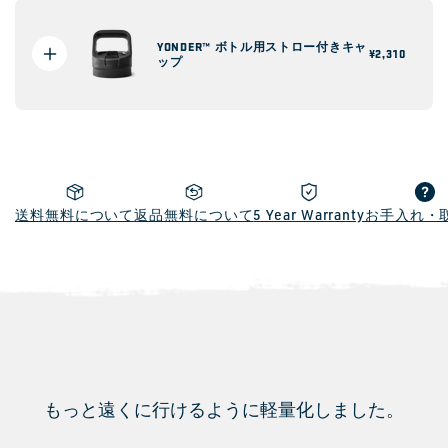
YONDER™ ボトル用ストロー付きキャ
通
¥2,310
ップ
常
価
格
送料無料について
返品無料について
5 Year Warranty
お手入れ・
もっと遠くに行けるように軽量化しました。