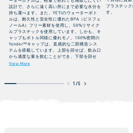
ーターボトルは、軽量で割れても飛散しにくい
プラスチックは
設計で、さらに遠く高い所にまで必要な水分を
す。
持ち運べます。また、YETIのウォーターボト
ルは、耐久性と安全性に優れたBPA（ビスフェ
ノールA）フリー素材を使用し、50%リサイク
ルプラスチックを使用しています。しかも、キ
ャップもボトル同様に優れモノ。100%密閉の
Yonder™キャップは、直感的な二部構造シス
テムを搭載しています。上部を回せば、飲み口
から適度な量を飲むことができ、下部を回せ
ば、飲み物を追加したり、洗浄したりできま
す。
注意点：このYonder™ボトルとキャップは、
高温の飲み物や炭酸飲料が入っているときや、
ス
1
/
5
食品や腐りやすいものの保存用に使用しないで
ワ
ください。50%リサイクルプラスチックは、
イ
Yonder™キャップを除きます。製品の使用方
法と安全性の詳細については、FAQページをご
プ
覧ください。50%リサイクルプラスチックは、
し
Yonder™キャップを除きます。
て
さ