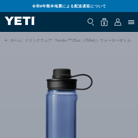
コンテンツ
までスキッ
令和8年熊本地震による配送遅延について
ロ
プ
0
カ
個
グ
の
ー
ア
0
イ
イ
ト
テ
ン
ム
製品情報ま
ホーム
ドリンクウェア
Yonder™ 25oz（750mL）ウォーターボトル
でスキップ