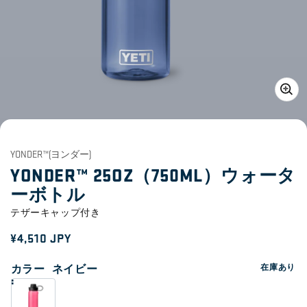
ギ
ャ
ラ
YONDER™(ヨンダー)
リ
YONDER™ 25OZ（750ML）ウォータ
ー
ビ
ーボトル
ュ
ー
テザーキャップ付き
で
メ
通
¥4,510 JPY
デ
常
ィ
カラー
ネイビー
在庫あり
ア
価
1
を
格
開