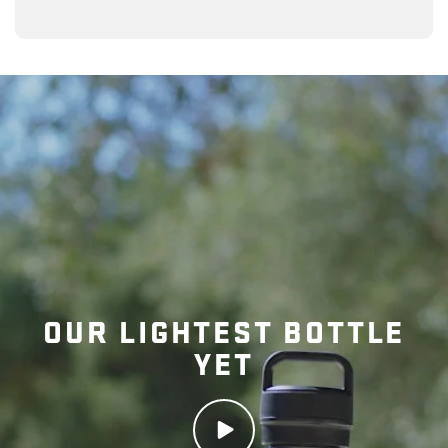
Yonder™ Cap は食洗器対応ですか？
Yonder™キャップは温かい飲み物や冷
たい飲み物に使えますか？
Yonder™キャップに保証はあります
OUR LIGHTEST BOTTLE
か？
YET