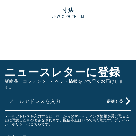
寸法
ス
1
/
7.9W X 28.2H CM
ワ
イ
プ
し
て
さ
ニュースレターに登録
ら
新商品、コンテンツ、イベント情報をいち早くお届けしま
に
す。
見
る
メールアドレスを入力
参加する
メールアドレスを入力すると、YETIからのマーケティング情報を受け取るこ
とに同意したものとみなされます。配信停止はいつでも可能です。プライバ
シーポリシーは
こちら
です。