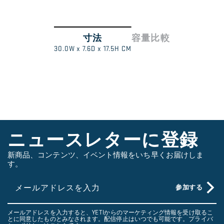
寸法
容量
比較
ス
1
/
3
30.0W x 7.6D x 17.5H CM
ワ
イ
プ
し
て
さ
ニュースレターに登録
ら
に
新商品、コンテンツ、イベント情報をいち早くお届けしま
す。
見
る
メールアドレスを入力
参加する
メールアドレスを入力すると、YETIからのマーケティング情報を受け取るこ
とに同意したものとみなされます。配信停止はいつでも可能です。プライバ