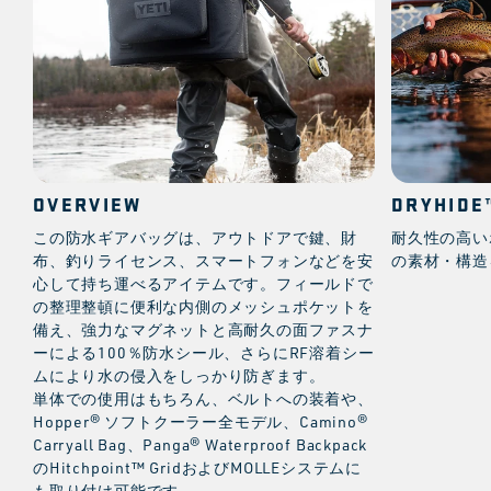
OVERVIEW
DRYHID
この防水ギアバッグは、アウトドアで鍵、財
耐久性の高い
布、釣りライセンス、スマートフォンなどを安
の素材・構造
心して持ち運べるアイテムです。フィールドで
の整理整頓に便利な内側のメッシュポケットを
備え、強力なマグネットと高耐久の面ファスナ
ーによる100％防水シール、さらにRF溶着シー
ムにより水の侵入をしっかり防ぎます。
単体での使用はもちろん、ベルトへの装着や、
Hopper® ソフトクーラー全モデル、Camino®
Carryall Bag、Panga® Waterproof Backpack
のHitchpoint™ GridおよびMOLLEシステムに
も取り付け可能です。