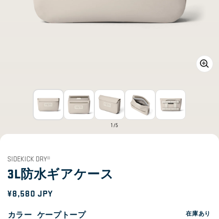
ギ
ャ
ラ
リ
ー
of
1
/
5
ビ
ュ
ー
で
SIDEKICK DRY®
メ
3L防水ギアケース
デ
ィ
通
¥8,580 JPY
ア
1
常
を
カラー
ケープトープ
在庫あり
開