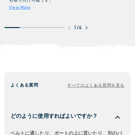
SideKick Dry Gear Bagの取り付け方法をご確
認ください。
ス
1
/
4
ワ
イ
プ
し
て
さ
よくある質問
すべてのよくある質問を見る
ら
に
見
る
どのように使用すればよいですか？
ベルトに通したり、ボートの上に置いたり、別のバ