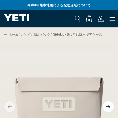
コンテンツ
までスキッ
令和8年熊本地震による配送遅延について
ロ
プ
0
カ
個
グ
の
ー
ア
0
イ
イ
ト
テ
ン
ム
製品情報ま
ホーム
バッグ
防水バッグ
Sidekick Dry® 3L防水ギアケース
でスキップ