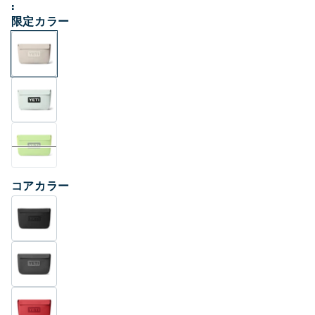
価
く
限定カラー
格
コアカラー