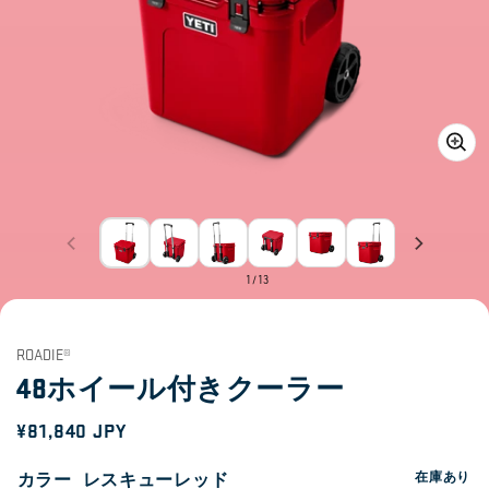
ギ
ャ
ラ
リ
ー
of
1
/
13
ビ
ュ
ー
で
ROADIE®
メ
48ホイール付きクーラー
デ
ィ
通
¥81,840 JPY
ア
1
常
を
カラー
レスキューレッド
在庫あり
開