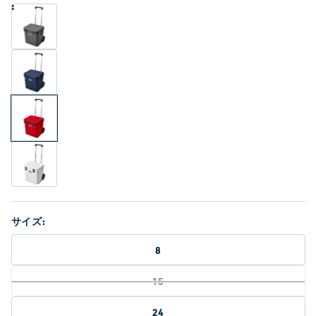
価
く
格
サイズ:
8
15
24