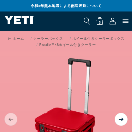
コンテンツ
までスキッ
令和8年熊本地震による配送遅延について
ロ
プ
0
カ
個
グ
の
ー
ア
0
イ
イ
ト
テ
ン
ム
製品情報ま
ホーム
クーラーボックス
ホイール付きクーラーボックス
でスキップ
Roadie® 48ホイール付きクーラー