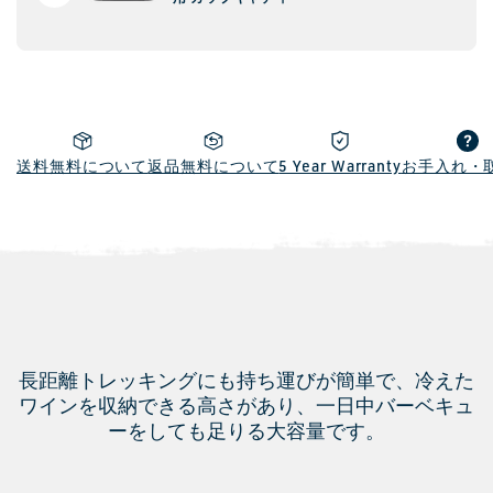
常
価
格
送料無料について
返品無料について
5 Year Warranty
お手入れ・
長距離トレッキングにも持ち運びが簡単で、冷えた
ワインを収納できる高さがあり、一日中バーベキュ
ーをしても足りる大容量です。