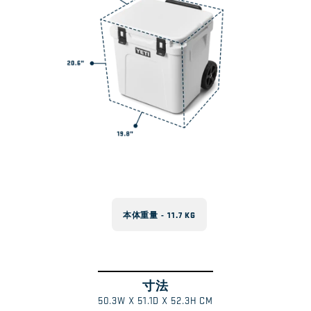
本体重量 - 11.7 KG
寸法
ス
1
/
50.3W X 51.1D X 52.3H CM