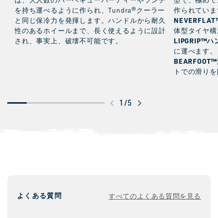
を持ち運べるように作られ、Tundra®クーラー
作られていま
NEVERFLA
と同じ保冷力を発揮します。ハンドルから耐久
性のあるホイールまで、長く使えるように設計
体型タイヤ構
LIPGRIP™
され、事実上、破壊不可能です。
に運べます。
BEARFOO
トでの滑りを
ス
1
/
5
ワ
イ
プ
し
て
さ
よくある質問
すべてのよくある質問を見る
ら
に