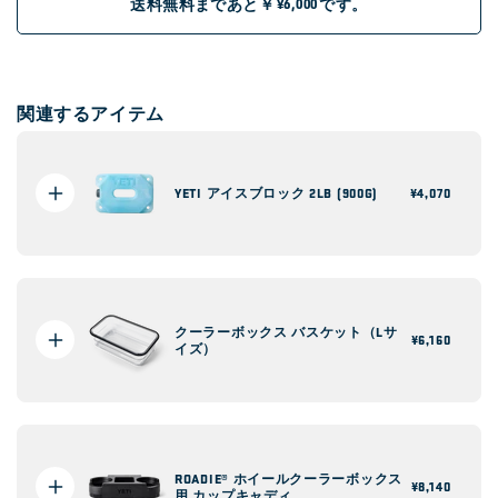
送料無料まであと￥
です。
¥6,000
関連するアイテム
YETI アイスブロック 2LB (900G)
通
¥4,070
常
価
格
クーラーボックス バスケット（Lサ
通
¥6,160
イズ）
常
価
格
ROADIE® ホイールクーラーボックス
通
¥8,140
用 カップキャディ