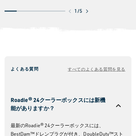
ス
1
/
5
ワ
イ
プ
し
て
さ
よくある質問
すべてのよくある質問を見る
ら
に
見
る
Roadie® 24クーラーボックスには新機
能がありますか？
最新のRoadie® 24クーラーボックスには、
BestDam™ドレンプラグが付き、DoubleDuty™スト