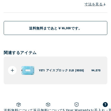
寸法を見る
送料無料まであと￥
です。
¥6,000
関連するアイテム
YETI アイスブロック 2LB (900G)
通
¥4,070
常
価
格
送料無料について
返品無料について
5 Year Warranty
お手入れ・