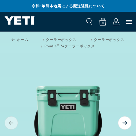
コンテンツ
までスキッ
令和8年熊本地震による配送遅延について
ロ
プ
0
カ
個
グ
の
ー
ア
0
イ
イ
ト
テ
ン
ム
製品情報ま
ホーム
クーラーボックス
クーラーボックス
でスキップ
Roadie® 24クーラーボックス