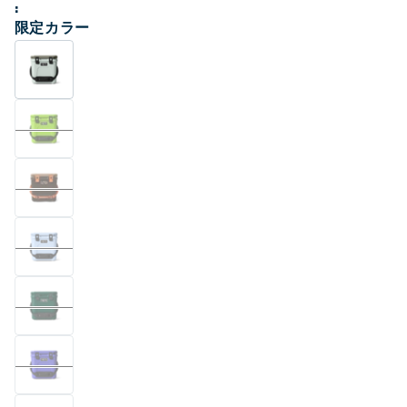
価
く
限定カラー
格