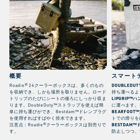
概要
スマート
DOUBLED
Roadie® 24クーラーボックスは、多くのもの
を収納でき、しかも場所を取りません。ロード
持ち運べるよ
LIPGRIP™
トリップのたびにシートの後ろにしっかり収ま
ります。DoubleDuty™ストラップを使えば簡
に運べます。
BEARFOO
単に持ち運びができ、Bestdam™ドレンプラグ
を使用すればすばやく排水できます。
トでの滑りを
BESTDAM
注意点：Roadie®クーラーボックスは別売りで
す。
防止しつつ、