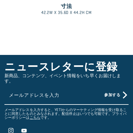
寸法
ス
1
/
42.2W X 35.6D X 44.2H CM
ワ
イ
プ
し
て
さ
ニュースレターに登録
ら
に
新商品、コンテンツ、イベント情報をいち早くお届けしま
す。
見
る
メールアドレスを入力
参加する
メールアドレスを入力すると、YETIからのマーケティング情報を受け取るこ
とに同意したものとみなされます。配信停止はいつでも可能です。プライバ
シーポリシーは
こちら
です。