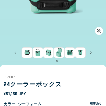
ギ
ャ
ラ
リ
ー
of
1
/
10
ビ
ュ
ー
で
ROADIE®
メ
24クーラーボックス
デ
ィ
通
¥51,150 JPY
ア
1
常
を
カラー
シーフォーム
在庫あり
開