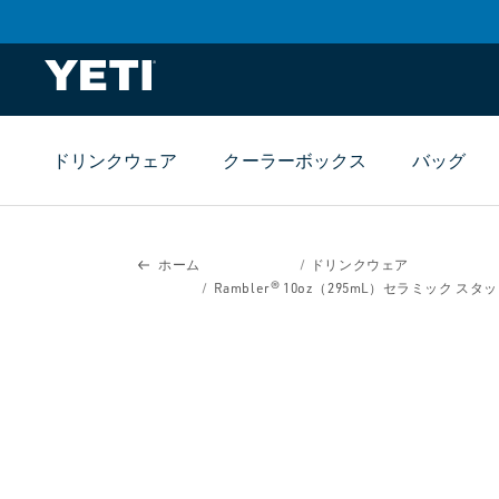
ツま
でス
キッ
プ
ドリンクウェア
クーラーボックス
バッグ
製品
情報
まで
スキ
ホーム
ドリンクウェア
ップ
Rambler® 10oz（295mL）セラミック ス