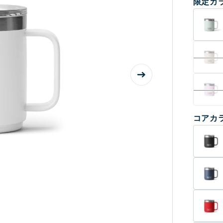
限定カ
格
コアカ