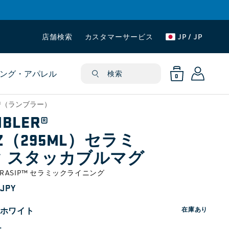
店舗検索
カスタマーサービス
JP / JP
ロ
0
カ
個
グ
の
ング・アパレル
ー
検索
ア
0
イ
イ
ト
テ
ン
ム
ER®（ランブラー）
BLER®
OZ（295ML）セラミ
ク スタッカブルマグ
DURASIP™ セラミックライニング
 JPY
ホワイト
在庫あり