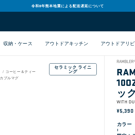
令和8年熊本地震による配送遅延について
収納・ケース
アウトドアキッチン
アウトドアリビ
RAMBL
セラミック ライニ
RAM
ング
コーヒー＆ティー
10
タッカブルマグ
ッ
WITH 
通
¥5,390
常
カラー
価