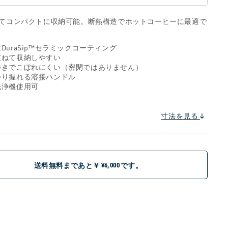
てコンパクトに収納可能。断熱構造でホットコーヒーに最適で
DuraSip™セラミックコーティング
重ねて収納しやすい
つきでこぼれにくい（密閉ではありません）
かり握れる溶接ハンドル
洗浄機使用可
寸法を見る
送料無料まであと￥
です。
¥6,000