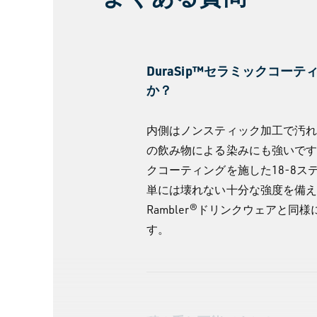
見
る
DuraSip™セラミックコー
か？
内側はノンスティック加工で汚
の飲み物による染みにも強いです。
クコーティングを施した18-8
単には壊れない十分な強度を備
Rambler®ドリンクウェアと
す。