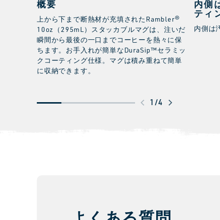
概要
内側は
ティ
上から下まで断熱材が充填されたRambler®
内側は
10oz（295mL）スタッカブルマグは、注いだ
瞬間から最後の一口までコーヒーを熱々に保
ちます。お手入れが簡単なDuraSip™セラミッ
クコーティング仕様。マグは積み重ねて簡単
に収納できます。
ス
1
/
4
ワ
イ
プ
し
て
さ
ら
よくある質問
に