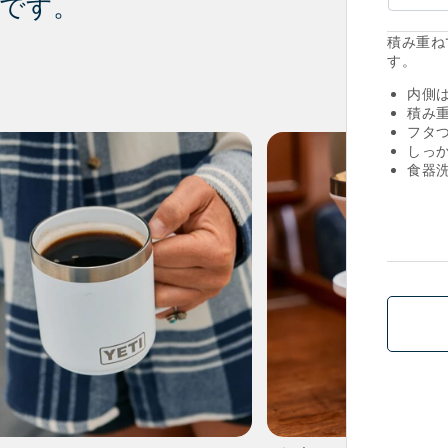
です。
積み重ね
す。
内側は
積み
フタ
しっ
食器