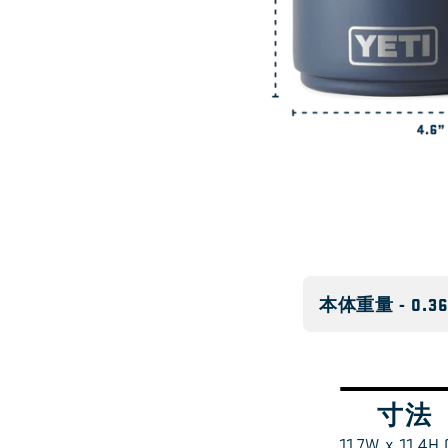
温かい飲み物にも冷たい飲み
すか？
本体重量 - 0.36
寸法
ス
1
/
11.7W x 11.4H