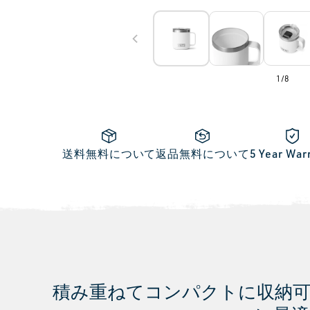
of
1
/
8
送料無料について
返品無料について
5 Year War
積み重ねてコンパクトに収納可