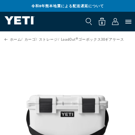
コンテンツ
までスキッ
令和8年熊本地震による配送遅延について
ロ
プ
0
カ
個
グ
の
ー
ア
0
イ
イ
ト
テ
ン
ム
製品情報ま
ホーム
カーゴ
ストレージ
LoadOut®ゴーボックス30ギアケース
でスキップ