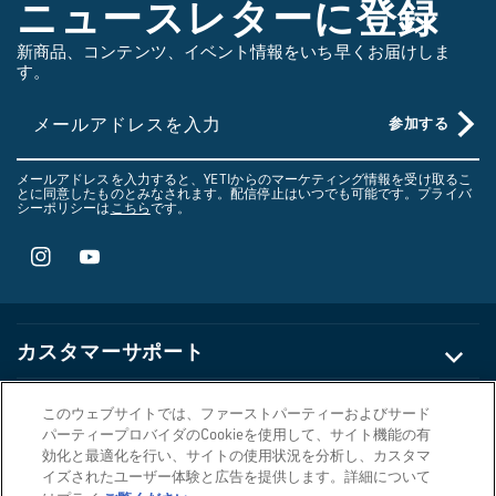
ニュースレターに登録
ら
に
新商品、コンテンツ、イベント情報をいち早くお届けしま
す。
見
る
メールアドレスを入力
参加する
メールアドレスを入力すると、YETIからのマーケティング情報を受け取るこ
とに同意したものとみなされます。配信停止はいつでも可能です。プライバ
シーポリシーは
こちら
です。
Instagram
YouTube
カスタマーサポート
企業情報
このウェブサイトでは、ファーストパーティーおよびサード
パーティープロバイダのCookieを使用して、サイト機能の有
LOADOUT®ゴーボックス
LOADOUT® GOBOX
効化と最適化を行い、サイトの使用状況を分析し、カスタマ
プライバシー・リーガル
¥51,150
30ギアケース
イズされたユーザー体験と広告を提供します。詳細について