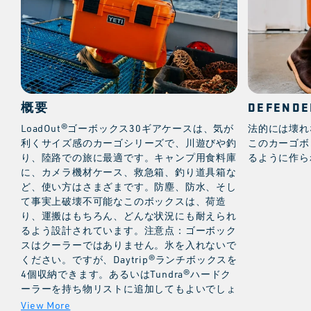
概要
DEFEND
LoadOut®ゴーボックス30ギアケースは、気が
法的には壊れ
利くサイズ感のカーゴシリーズで、川遊びや釣
このカーゴボ
り、陸路での旅に最適です。キャンプ用食料庫
るように作ら
に、カメラ機材ケース、救急箱、釣り道具箱な
ど、使い方はさまざまです。防塵、防水、そし
て事実上破壊不可能なこのボックスは、荷造
り、運搬はもちろん、どんな状況にも耐えられ
るよう設計されています。注意点：ゴーボック
スはクーラーではありません。氷を入れないで
ください。ですが、Daytrip®ランチボックスを
4個収納できます。あるいはTundra®ハードク
ーラーを持ち物リストに追加してもよいでしょ
う。