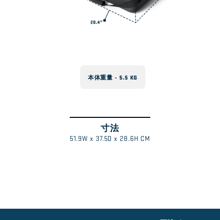
本体重量 - 5.5 KG
寸法
ス
1
/
51.9W x 37.5D x 28.6H CM
ワ
イ
プ
し
て
さ