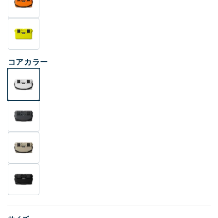
く
コアカラー