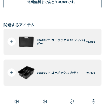
送料無料まであと￥
です。
¥6,000
関連するアイテム
LOADOUT® ゴーボックス 30 ディバイ
通
¥3,080
ダー
常
価
格
LOADOUT® ゴーボックス カディ
通
¥4,070
常
価
格