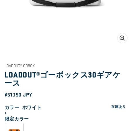
ギ
ャ
ラ
LOADOUT® GOBOX
リ
LOADOUT®ゴーボックス30ギアケ
ー
ビ
ース
ュ
ー
通
¥51,150 JPY
で
メ
常
デ
カラー
ホワイト
在庫あり
ィ
価
ア
限定カラー
1
格
を
開