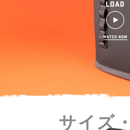
か？
LOAD
Hopper® ソフトクーラー
WATCH NOW
サイズ