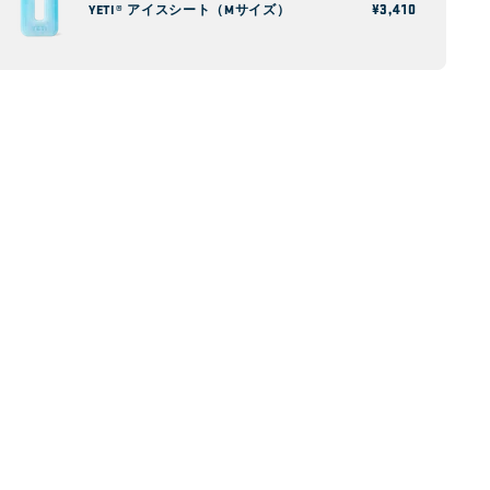
通
¥3,410
YETI® アイスシート（Mサイズ）
常
価
格
手元に
優れた保冷力
Coldcell™断熱材
話、鍵、財布、そ
独立気泡断熱フォームが優
なものを入れてお
れた保冷性能を発揮し、冷凍食品も凍ったま