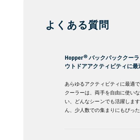
さ
ら
よくある質問
に
見
る
Hopper® バックパックク
ウトドアアクティビティに最
あらゆるアクティビティに最適
クーラーは、両手を自由に使い
い、どんなシーンでも活躍しま
ん、少人数での集まりにもぴっ