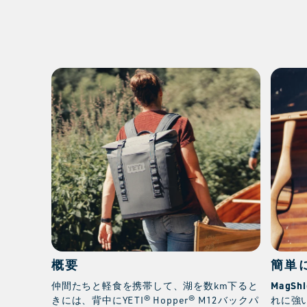
概要
簡単
MagSh
仲間たちと軽食を携帯して、湖を数km下ると
きには、背中にYETI® Hopper® M12バックパ
れに強