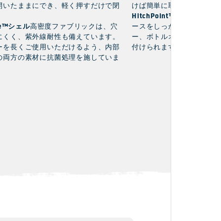
開いたままにでき、軽く押すだけで閉
けば簡単に取り出せます。
HitchPoint™グリッド
。
Sid
de™シェル
高密度ファブリックは、穴
ースをしっかりと固定し、
にくく、紫外線耐性も備えています。
ー、ボトルオープナー、マ
ーを長くご使用いただけるよう、内部
付けられます。
の両方の素材に抗菌処理を施していま