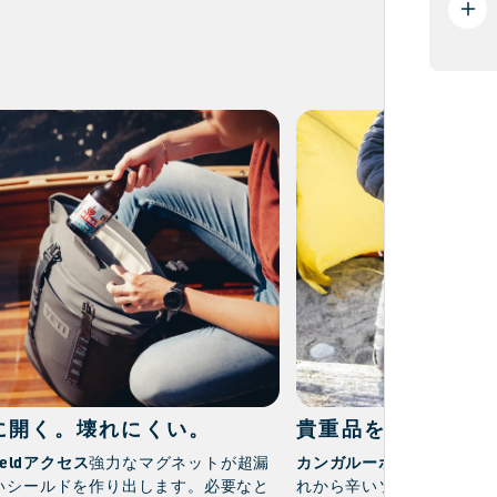
に開く。壊れにくい。
貴重品をいつでも
ieldアクセス
カンガルーポケット
強力なマグネットが超漏
携帯電
いシールドを作り出します。必要なと
れから辛いソースも。必要