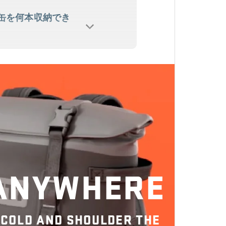
缶を何本収納でき
バックパッククーラ
入れ方法は？
 ANYWHERE
20と何が違います
 COLD AND SHOULDER THE