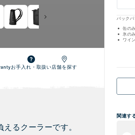
バックパ
缶の
氷のみ
ワイ
ranty
お手入れ・取扱い
店舗を探す
関連す
負えるクーラーです。