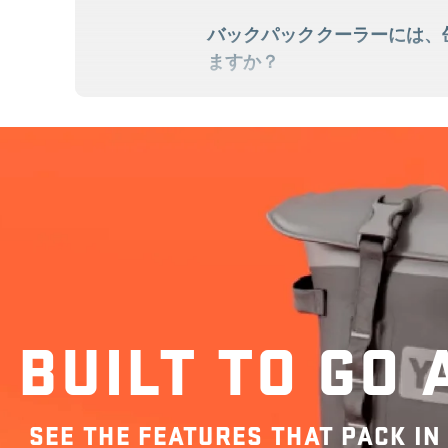
バックパッククーラーには、
ますか？
どのYETI®アイスシートが
ーに最適ですか？
バックパッククーラーのお手
BUILT TO GO
新しいHopper® M12は、M
SEE THE FEATURES THAT PACK IN