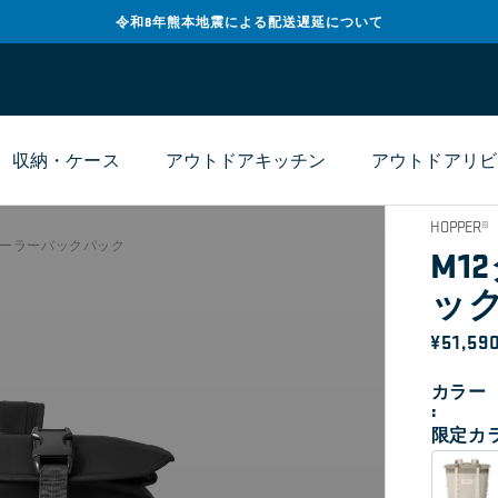
令和8年熊本地震による配送遅延について
収納・ケース
アウトドアキッチン
アウトドアリビ
HOPPER®
12クーラーバックパック
M1
ッ
通
¥51,59
常
カラー
価
限定カ
格