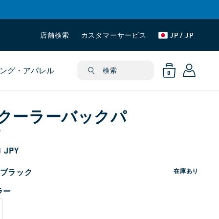
店舗検索
カスタマーサービス
JP / JP
ロ
0
カ
個
グ
の
ング・アパレル
ー
検索
ア
0
イ
イ
ト
テ
ン
ム
2クーラーバックパ
ク
0 JPY
ブラック
在庫あり
ラー