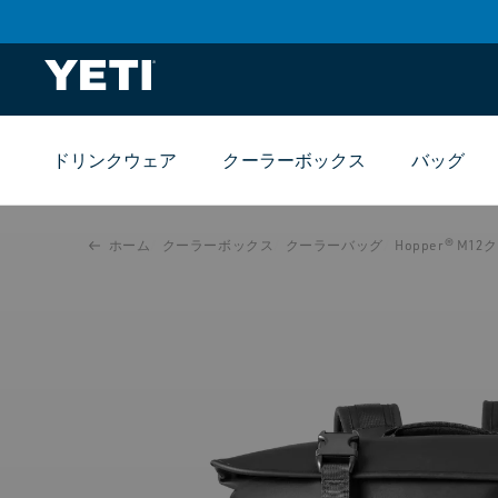
ツま
でス
キッ
プ
ドリンクウェア
クーラーボックス
バッグ
製品
情報
まで
スキ
ホーム
クーラーボックス
クーラーバッグ
Hopper® M
ップ