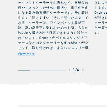
ックソフトクーラーをお忘れなく。日帰り旅
きには
行やちょっとした外出に最適な、両手が自由
じます
Dryhi
になる飲み物運搬用クーラーです。身に着け
やすくて開けやすい（そして開いたままにで
が開き
きる）クーラーは、ワインボトルを収納可
クーラ
能。夏の炎天下に楽しむためのお気に入りの
と外装
飲み物を最大20缶*収容できるように設計さ
す。
れています。Rambler®ボトルスリング ギア
ケースなどのアクセサリーをHitchPoint™グ
リッドに取り付ければ、よりハンズフリー機
能を強化できます。耐久性に優れた
MagShieldアクセスには、クーラーをしっか
り閉じて、液漏れを防止する超強力なマグネ
ットが採用されています。また、カンガルー
ス
1
/
4
ポケットには、鍵や財布、携帯電話を簡単に
ワ
収納できるため、外出先でもさっと取り出せ
イ
ます。
プ
し
て