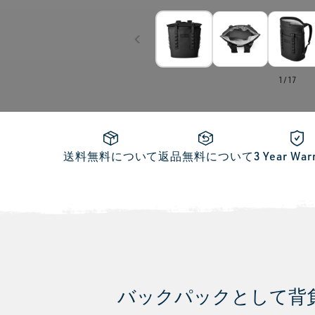
of
1
/
17
送料無料について
返品無料について
3 Year War
バックパックとして背