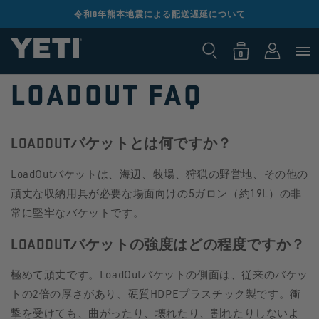
コンテンツ
までスキッ
令和8年熊本地震による配送遅延について
ロ
プ
0
カ
個
グ
の
ー
ア
0
イ
イ
ト
テ
ン
ム
LOADOUT FAQ
LOADOUTバケットとは何ですか？
LoadOutバケットは、海辺、牧場、狩猟の野営地、その他の
頑丈な収納用具が必要な場面向けの5ガロン（約19L）の非
常に堅牢なバケットです。
LOADOUTバケットの強度はどの程度ですか？
極めて頑丈です。LoadOutバケットの側面は、従来のバケッ
トの2倍の厚さがあり、硬質HDPEプラスチック製です。衝
撃を受けても、曲がったり、壊れたり、割れたりしないよ