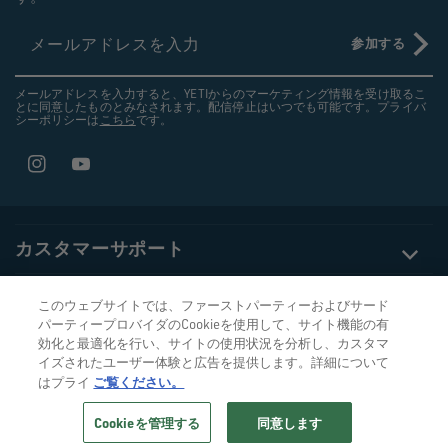
メールアドレスを入力
参加する
メールアドレスを入力すると、YETIからのマーケティング情報を受け取るこ
とに同意したものとみなされます。配信停止はいつでも可能です。プライバ
シーポリシーは
こちら
です。
Instagram
YouTube
カスタマーサポート
企業情報
このウェブサイトでは、ファーストパーティーおよびサード
パーティープロバイダのCookieを使用して、サイト機能の有
効化と最適化を行い、サイトの使用状況を分析し、カスタマ
プライバシー・リーガル
イズされたユーザー体験と広告を提供します。詳細について
ご覧ください。
はプライ
支
Cookieを管理する
同意します
払
© 2026,
YETIジャパン合同会社
Powered by