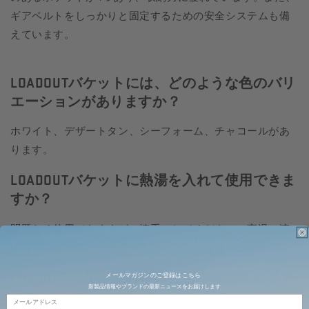
ギアベルトをしっかりと固定するための安全システムも備
えています。
LOADOUTバケットには、どのような色のバリ
エーションがありますか？
ホワイト、デザートタン、シーフォーム、チャコールがあ
ります。
LOADOUTバケットに熱湯を入れて使用できま
すか？
問題なく使用できますが、慎重にしてください。高温の液
体の扱いを誤ると、怪我や火傷を負う可能性があります。
LOADOUTバケットの中には何を入れられます
メールマガジンのご登録はこちら
新製品情報やブランドの最新ニュースをお届けします
か？
Email