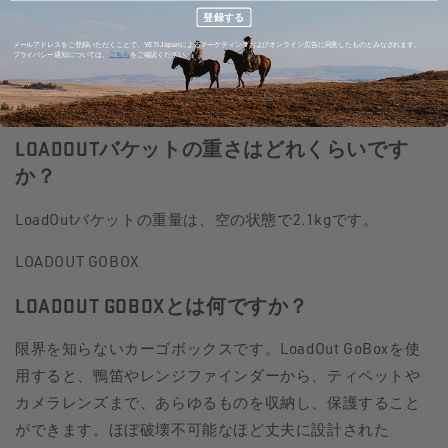
登録する
保存する必要があるものが何であれ、22.7リットル入りま
メールアドレスをご登録いただくことで、YETI Japanによるマーケティングおよびオンライン広告に同意したものとみなされます。
す。例えば、リール、ひまわりの種、餌、投げ網、使用済
プライバシー通知については、
こちら
をご確認ください。
み薬莢、バーベキューソース、スペアツール、食料などを
入れれば、出かける準備は完了です。
LOADOUTバケットの重さはどれくらいです
か？
LoadOutバケットの重量は、空の状態で2.1kgです。
LOADOUT GOBOX
LOADOUT GOBOXとは何ですか？
限界を知らないカーゴボックスです。LoadOut GoBoxを使
用すると、鴨笛やレンジファインダーから、ティペットや
カメラレンズまで、あらゆるものを収納し、保護すること
ができます。ほぼ破壊不可能なほど丈夫に設計された